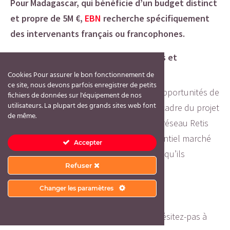
Pour Madagascar, qui bénéficie d’un budget distinct
et propre de 5M €,
EBN
recherche spécifiquement
des intervenants français ou francophones.
Partenariats avec les CEEI, Incubateurs et
Technopoles
Cookies Pour assurer le bon fonctionnement de
ce site, nous devons parfois enregistrer de petits
Au-delà des experts-intervenants, des opportunités de
fichiers de données sur l'équipement de nos
utilisateurs. La plupart des grands sites web font
partenariat et de collaboration dans le cadre du projet
de même.
sont à envisager pour des membres du réseau Retis
qui s’intéressent à l’Afrique comme potentiel marché
Accepter
de développement pour les entreprises qu’ils
Refuser
accompagnent.
Changer les paramètres
Contacts et informations détaillées
Pour plus de détails et informations n’hésitez-pas à