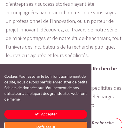
d’entreprises « success stories » ayant été
accompagnées par les incubateurs : que vous soyez
un professionnel de l’innovation, ou un porteur de
projet innovant, découvrez, au travers de notre série
de mini-reportages et de notre étude-benchmark, tout
l’univers des incubateurs de la recherche publique,
leur valeur-ajoutée et leurs spécificités.
L’étude Benchmark « Incubateurs de la Recherche
Publique »
Cookies Pour assurer le bon fonctionnement de
ce site, nous devons parfois enregistrer de petits
Pour découvrir l’univers, les services et spécificités des
fichiers de données sur l'équipement de nos
utilisateurs. La plupart des grands sites web font
Incubateurs de la Recherche Publique, téléchargez
de même.
notre étude-benchmark 2021 sur le sujet:
Accepter
Etude Benchmark Incubateurs de la Recherche
Publique
Refuser