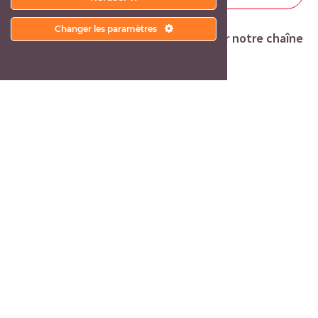
Changer les paramètres
Retrouvez tous les mini-reportages sur notre chaîne
Youtube :
Ici
À découvrir aussi
Toutes nos actualités